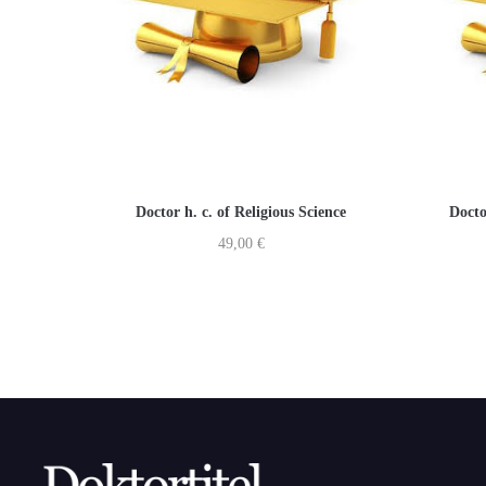
Doctor h. c. of Religious Science
Docto
49,00
€