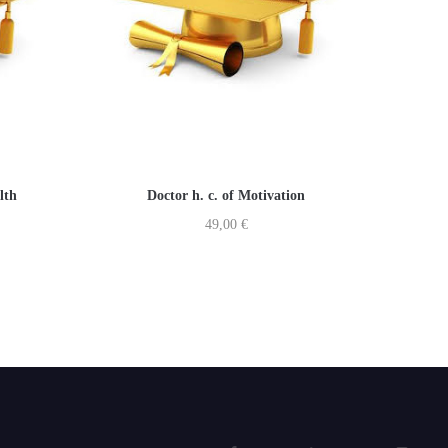
lth
Doctor h. c. of Motivation
49,00
€