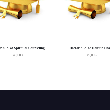
r h. c. of Spiritual Counseling
Doctor h. c. of Holistic Hea
49,00
€
49,00
€